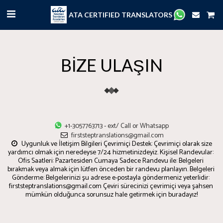
ATA CERTIFIED TRANSLATORS
BİZE ULAŞIN
+1-3057763713
-
ext/ Call or Whatsapp
firststeptranslations@gmail.com
Uygunluk ve İletişim Bilgileri Çevrimiçi Destek: Çevrimiçi olarak size 
yardımcı olmak için neredeyse 7/24 hizmetinizdeyiz. Kişisel Randevular: 
Ofis Saatleri: Pazartesiden Cumaya Sadece Randevu ile: Belgeleri 
bırakmak veya almak için lütfen önceden bir randevu planlayın. Belgeleri 
Gönderme: Belgelerinizi şu adrese e-postayla göndermeniz yeterlidir: 
firststeptranslations@gmail.com Çeviri sürecinizi çevrimiçi veya şahsen 
mümkün olduğunca sorunsuz hale getirmek için buradayız!